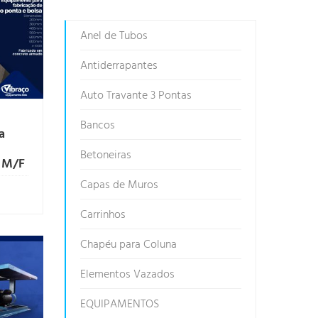
Anel de Tubos
Antiderrapantes
Auto Travante 3 Pontas
Bancos
a
Betoneiras
e M/F
Capas de Muros
Carrinhos
Chapéu para Coluna
Elementos Vazados
EQUIPAMENTOS